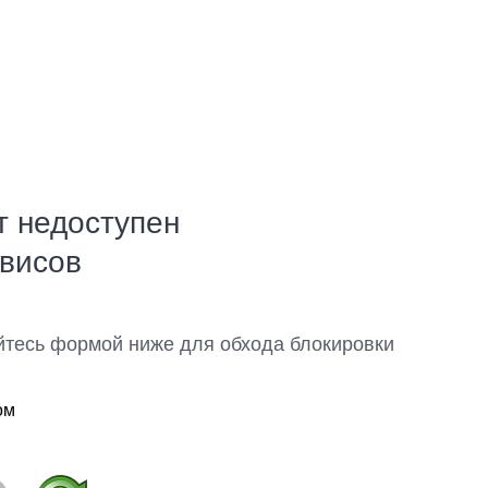
т недоступен
рвисов
йтесь формой ниже для обхода блокировки
ом