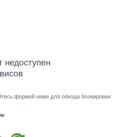
т недоступен
рвисов
йтесь формой ниже для обхода блокировки
ом