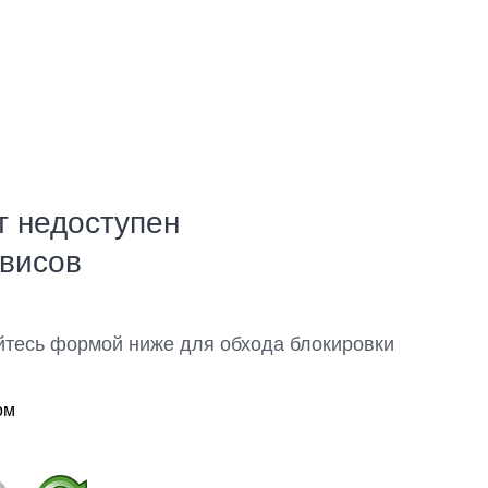
т недоступен
рвисов
йтесь формой ниже для обхода блокировки
ом