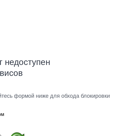
т недоступен
рвисов
йтесь формой ниже для обхода блокировки
ом