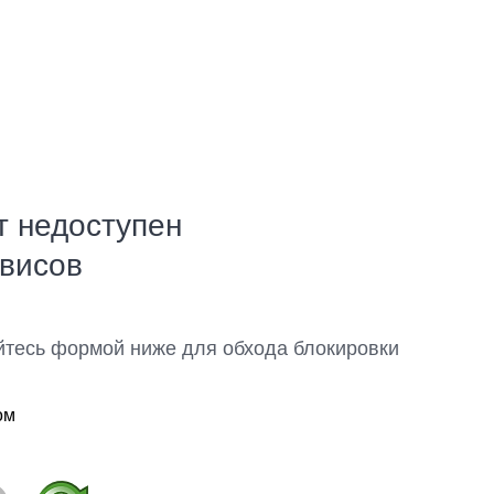
т недоступен
рвисов
йтесь формой ниже для обхода блокировки
ом