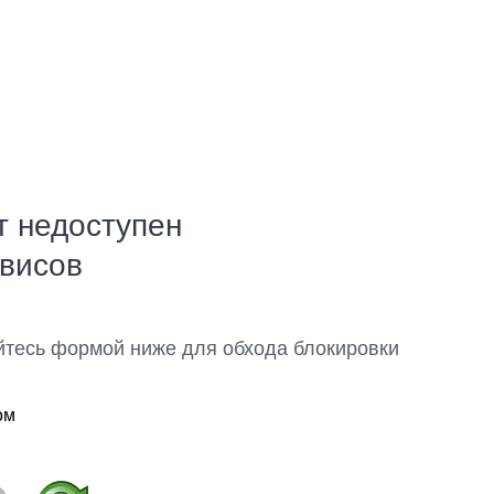
т недоступен
рвисов
йтесь формой ниже для обхода блокировки
ом