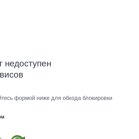
т недоступен
рвисов
йтесь формой ниже для обхода блокировки
ом