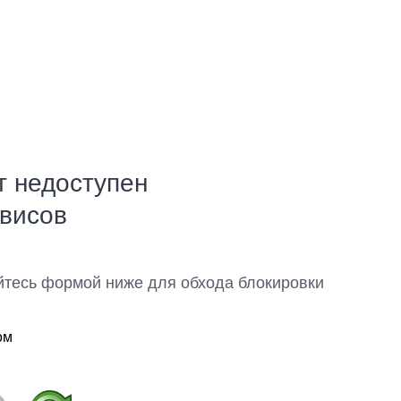
т недоступен
рвисов
йтесь формой ниже для обхода блокировки
ом