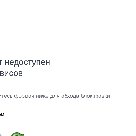
т недоступен
рвисов
йтесь формой ниже для обхода блокировки
ом