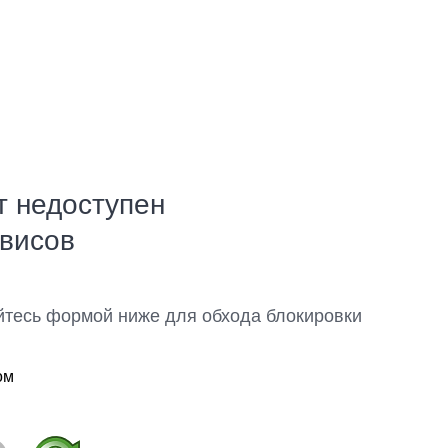
т недоступен
рвисов
йтесь формой ниже для обхода блокировки
ом