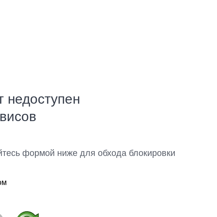
т недоступен
рвисов
йтесь формой ниже для обхода блокировки
ом