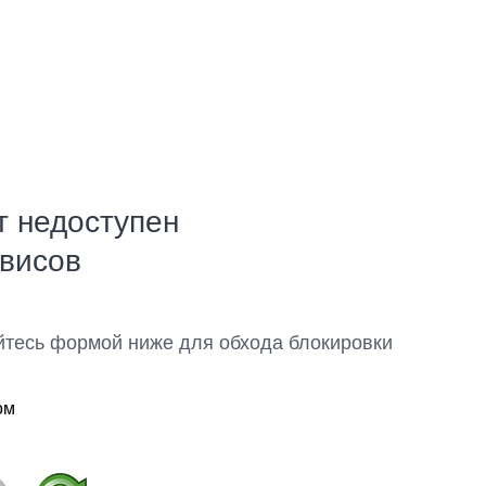
т недоступен
рвисов
йтесь формой ниже для обхода блокировки
ом