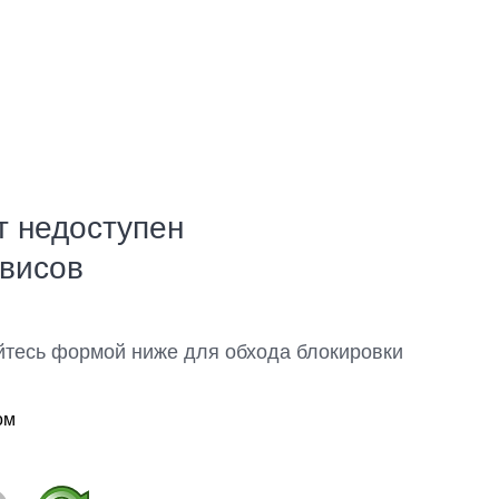
т недоступен
рвисов
йтесь формой ниже для обхода блокировки
ом