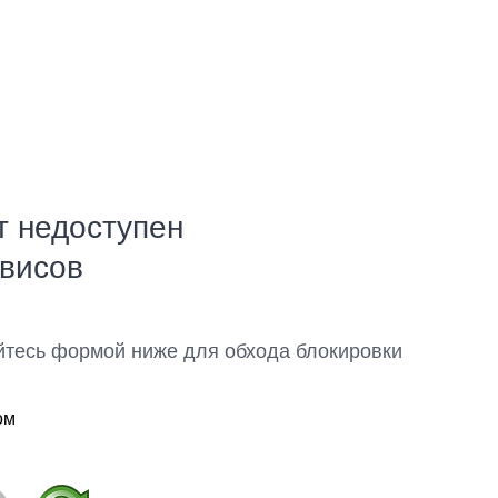
т недоступен
рвисов
йтесь формой ниже для обхода блокировки
ом