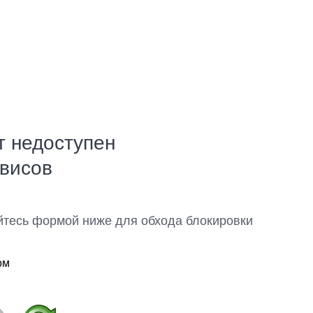
т недоступен
рвисов
йтесь формой ниже для обхода блокировки
ом