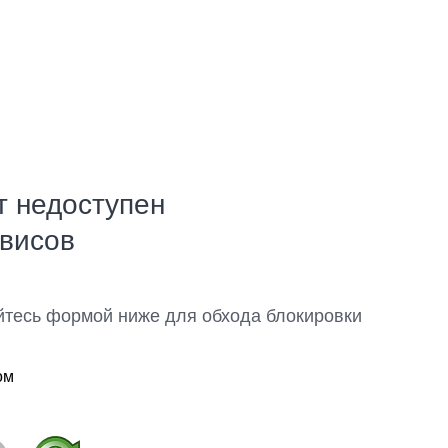
т недоступен
рвисов
йтесь формой ниже для обхода блокировки
ом