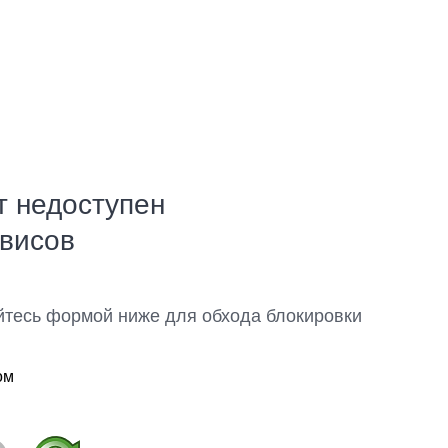
т недоступен
рвисов
йтесь формой ниже для обхода блокировки
ом