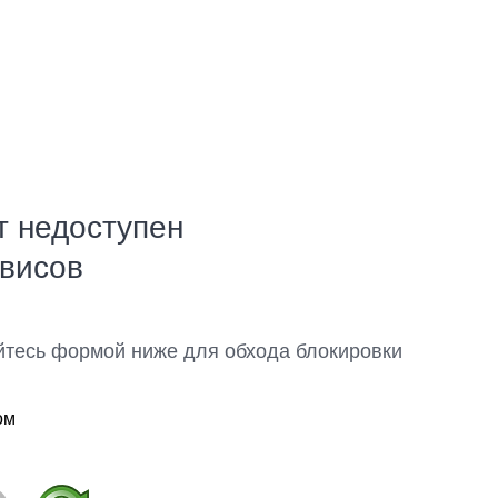
т недоступен
рвисов
йтесь формой ниже для обхода блокировки
ом