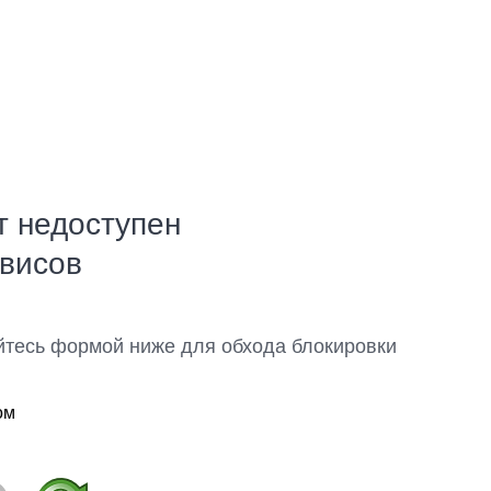
т недоступен
рвисов
йтесь формой ниже для обхода блокировки
ом