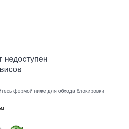
т недоступен
рвисов
йтесь формой ниже для обхода блокировки
ом