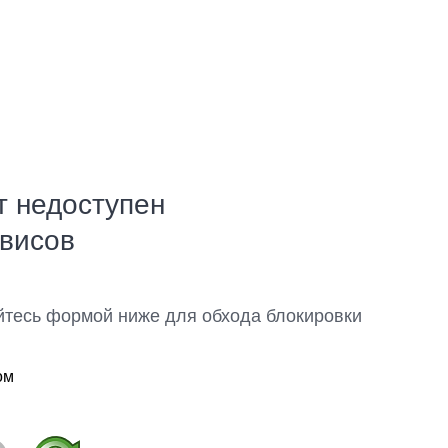
т недоступен
рвисов
йтесь формой ниже для обхода блокировки
ом