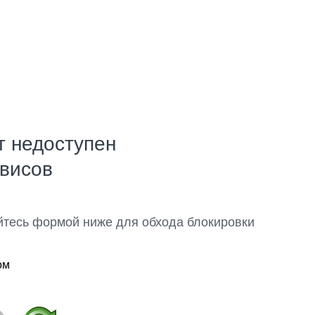
т недоступен
рвисов
йтесь формой ниже для обхода блокировки
ом