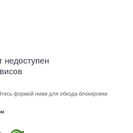
т недоступен
рвисов
йтесь формой ниже для обхода блокировки
ом