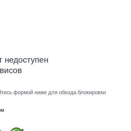
т недоступен
рвисов
йтесь формой ниже для обхода блокировки
ом