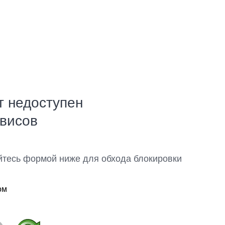
т недоступен
рвисов
йтесь формой ниже для обхода блокировки
ом