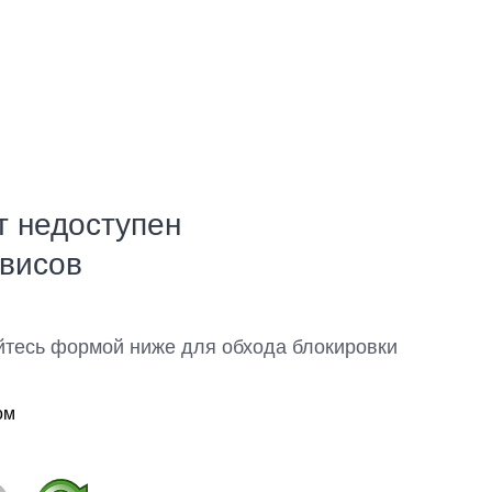
т недоступен
рвисов
йтесь формой ниже для обхода блокировки
ом