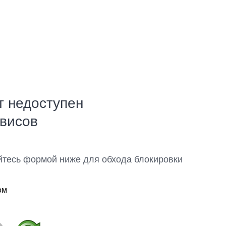
т недоступен
рвисов
йтесь формой ниже для обхода блокировки
ом