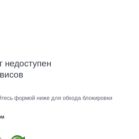
т недоступен
рвисов
йтесь формой ниже для обхода блокировки
ом