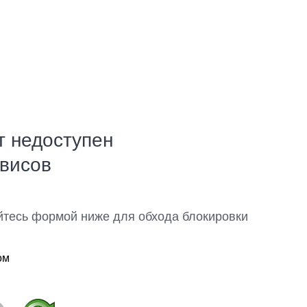
т недоступен
рвисов
йтесь формой ниже для обхода блокировки
ом