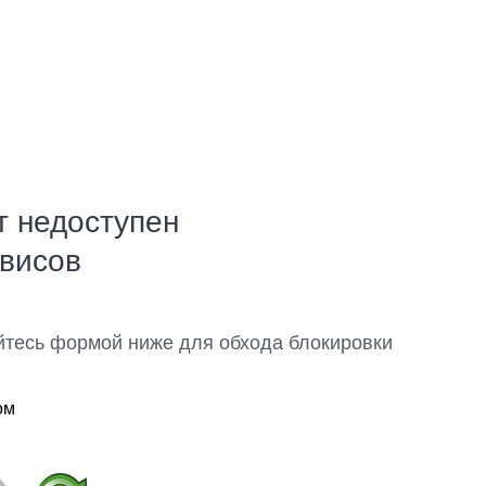
т недоступен
рвисов
йтесь формой ниже для обхода блокировки
ом