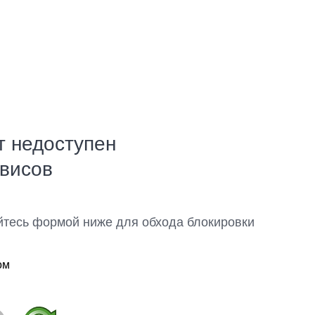
т недоступен
рвисов
йтесь формой ниже для обхода блокировки
ом