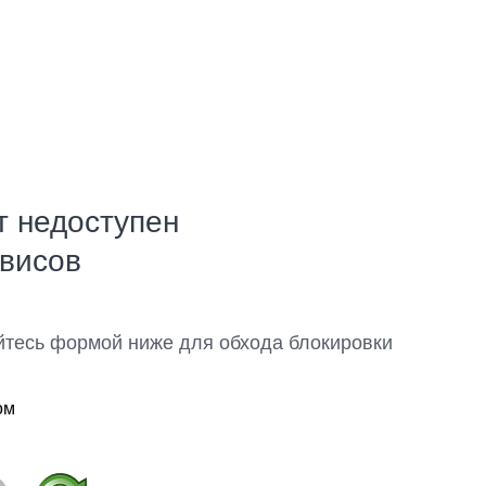
т недоступен
рвисов
йтесь формой ниже для обхода блокировки
ом