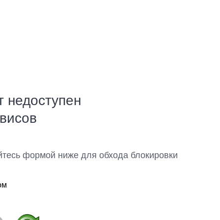
т недоступен
рвисов
йтесь формой ниже для обхода блокировки
ом