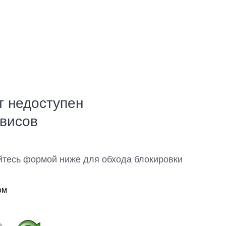
т недоступен
рвисов
йтесь формой ниже для обхода блокировки
ом