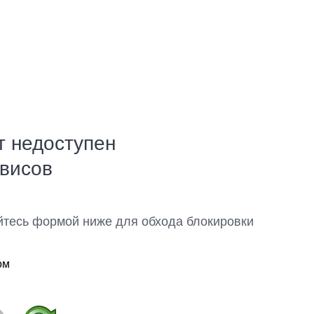
т недоступен
рвисов
йтесь формой ниже для обхода блокировки
ом