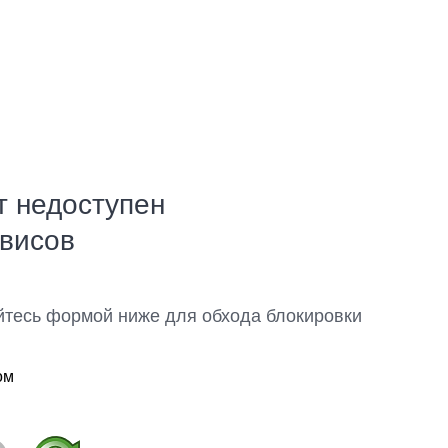
т недоступен
рвисов
йтесь формой ниже для обхода блокировки
ом