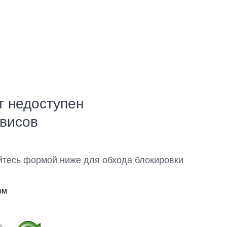
т недоступен
рвисов
йтесь формой ниже для обхода блокировки
ом