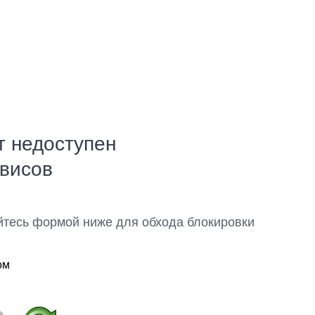
т недоступен
рвисов
йтесь формой ниже для обхода блокировки
ом