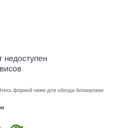
т недоступен
рвисов
йтесь формой ниже для обхода блокировки
ом