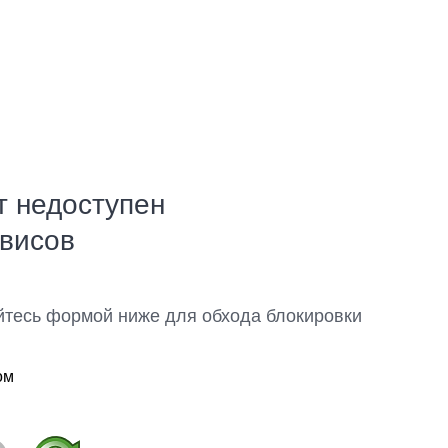
т недоступен
рвисов
йтесь формой ниже для обхода блокировки
ом