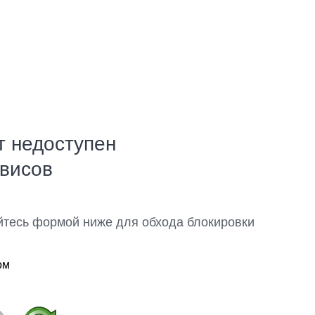
т недоступен
рвисов
йтесь формой ниже для обхода блокировки
ом