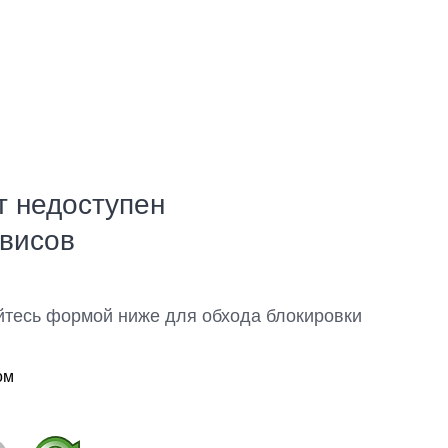
т недоступен
рвисов
йтесь формой ниже для обхода блокировки
ом