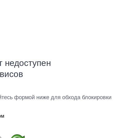
т недоступен
рвисов
йтесь формой ниже для обхода блокировки
ом