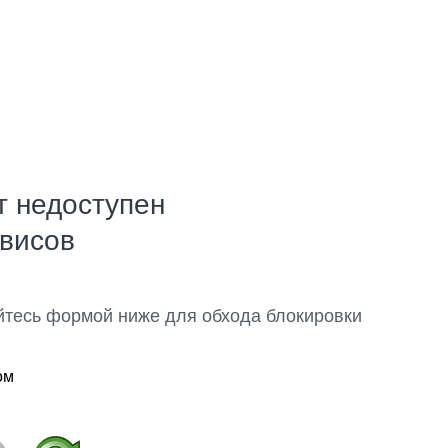
т недоступен
рвисов
йтесь формой ниже для обхода блокировки
ом