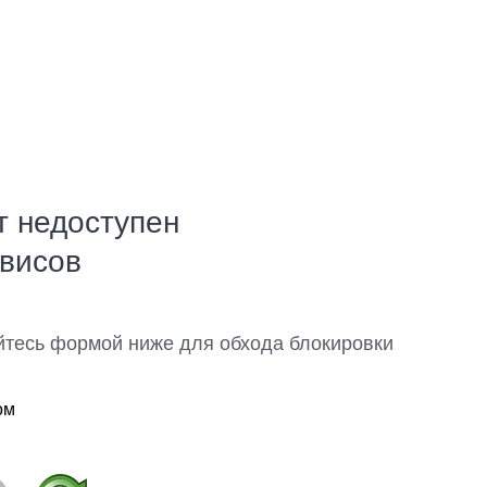
т недоступен
рвисов
йтесь формой ниже для обхода блокировки
ом