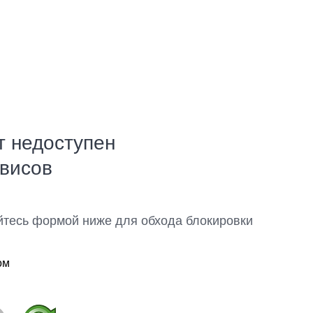
т недоступен
рвисов
йтесь формой ниже для обхода блокировки
ом