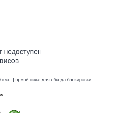
т недоступен
рвисов
йтесь формой ниже для обхода блокировки
ом