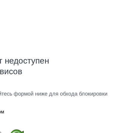
т недоступен
рвисов
йтесь формой ниже для обхода блокировки
ом