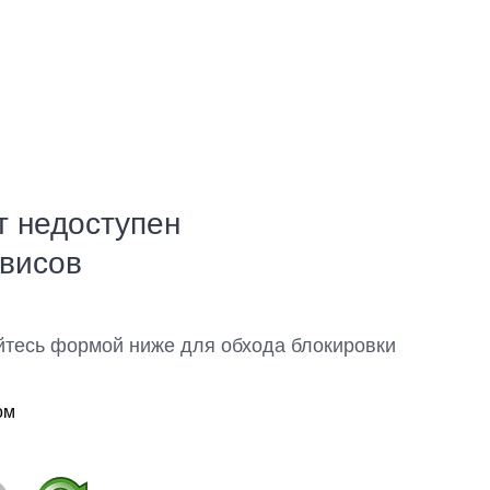
т недоступен
рвисов
йтесь формой ниже для обхода блокировки
ом