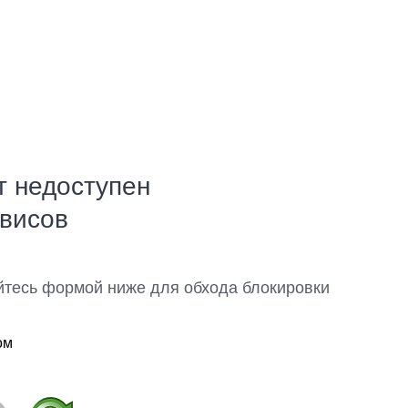
т недоступен
рвисов
йтесь формой ниже для обхода блокировки
ом